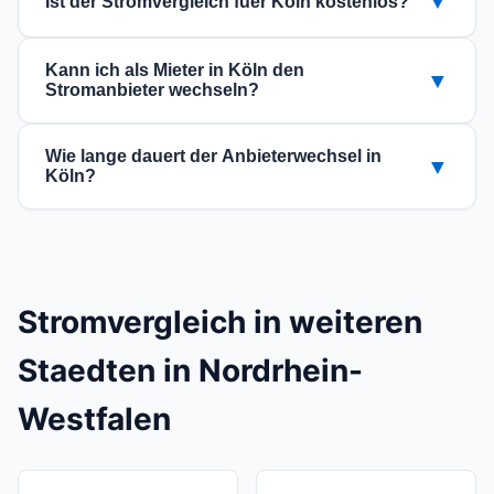
▼
Ist der Stromvergleich fuer Köln kostenlos?
Haushaltsgroesse ab. Ein 1-Personen-Haushalt
verbraucht durchschnittlich etwa 1.500 kWh pro
Ja, der Stromvergleich ist fuer Sie voellig
Jahr, ein 3-Personen-Haushalt etwa 3.500 kWh.
Kann ich als Mieter in Köln den
▼
kostenlos und unverbindlich. Es entstehen keine
Stromanbieter wechseln?
Ihren genauen Verbrauch finden Sie auf Ihrer
Gebuehren.
Stromrechnung.
Ja, als Mieter koennen Sie Ihren Stromanbieter
Wie lange dauert der Anbieterwechsel in
▼
frei waehlen, sofern Sie einen eigenen Zaehler
Köln?
haben. Nur wenn der Strom ueber die
Ein regulaerer Stromanbieterwechsel dauert in
Nebenkosten abgerechnet wird, ist dies nicht
der Regel 3 bis 6 Wochen. Die genaue Dauer
moeglich.
haengt von der Kuendigungsfrist Ihres aktuellen
Vertrags ab.
Stromvergleich in weiteren
Staedten in Nordrhein-
Westfalen