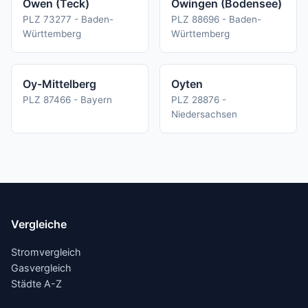
Owen (Teck)
Owingen (Bodensee)
PLZ 73277 - Baden-
PLZ 88696 - Baden-
Württemberg
Württemberg
Oy-Mittelberg
Oyten
PLZ 87466 - Bayern
PLZ 28876 -
Niedersachsen
Vergleiche
Stromvergleich
Gasvergleich
Städte A-Z