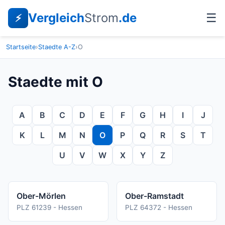
Vergleich
Strom
.de
☰
⚡
Startseite
›
Staedte A-Z
›
O
Staedte mit O
A
B
C
D
E
F
G
H
I
J
K
L
M
N
O
P
Q
R
S
T
U
V
W
X
Y
Z
Ober-Mörlen
Ober-Ramstadt
PLZ 61239 - Hessen
PLZ 64372 - Hessen