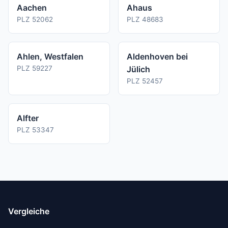
Aachen
Ahaus
PLZ 52062
PLZ 48683
Ahlen, Westfalen
Aldenhoven bei
PLZ 59227
Jülich
PLZ 52457
Alfter
PLZ 53347
Vergleiche