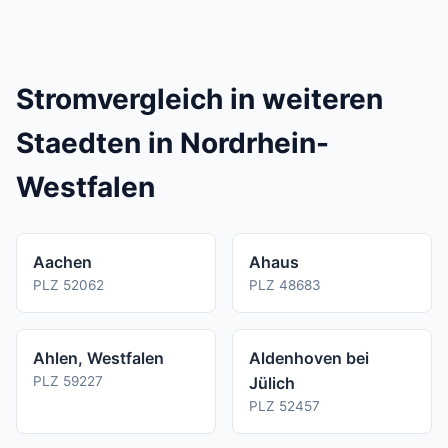
Ein regulaerer Stromanbieterwechsel dauert in
Nebenkosten abgerechnet wird, ist dies nicht
der Regel 3 bis 6 Wochen. Die genaue Dauer
moeglich.
haengt von der Kuendigungsfrist Ihres aktuellen
Vertrags ab.
Stromvergleich in weiteren
Staedten in Nordrhein-
Westfalen
Aachen
Ahaus
PLZ 52062
PLZ 48683
Ahlen, Westfalen
Aldenhoven bei
PLZ 59227
Jülich
PLZ 52457