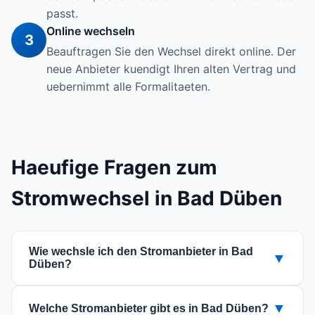
passt.
Online wechseln
3
Beauftragen Sie den Wechsel direkt online. Der
neue Anbieter kuendigt Ihren alten Vertrag und
uebernimmt alle Formalitaeten.
Haeufige Fragen zum
Stromwechsel in Bad Düben
Wie wechsle ich den Stromanbieter in Bad
▼
Düben?
Der Wechsel ist einfach: Nutzen Sie unseren
▼
Welche Stromanbieter gibt es in Bad Düben?
Vergleich fuer die PLZ 04849, waehlen Sie einen