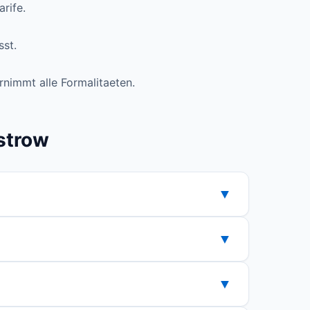
rife.
sst.
rnimmt alle Formalitaeten.
strow
▼
n Tarif aus und beauftragen Sie den Wechsel
▼
 waehlen. Die verfuegbaren Anbieter und
▼