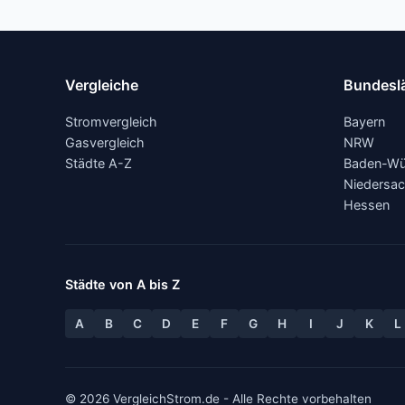
Vergleiche
Bundesl
Stromvergleich
Bayern
Gasvergleich
NRW
Städte A-Z
Baden-Wü
Niedersa
Hessen
Städte von A bis Z
A
B
C
D
E
F
G
H
I
J
K
L
© 2026 VergleichStrom.de - Alle Rechte vorbehalten