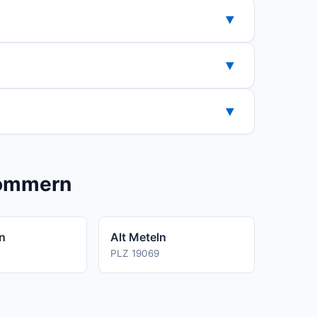
ittlich etwa 1.500 kWh pro Jahr, ein 3-
▼
▼
 Nur wenn der Strom ueber die Nebenkosten
▼
der Kuendigungsfrist Ihres aktuellen
pommern
in
Alt Meteln
PLZ 19069