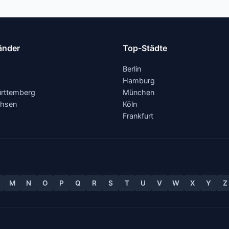
änder
Top-Städte
Berlin
Hamburg
rttemberg
München
chsen
Köln
Frankfurt
M
N
O
P
Q
R
S
T
U
V
W
X
Y
Z