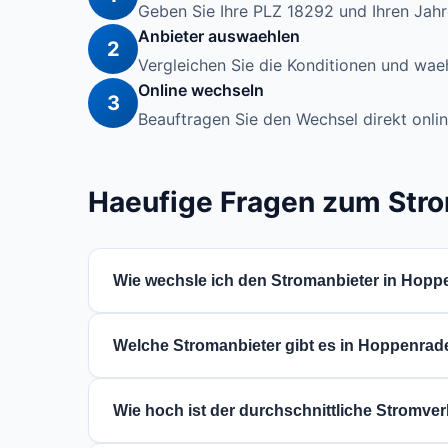
Geben Sie Ihre PLZ 18292 und Ihren Jahre
Anbieter auswaehlen
2
Vergleichen Sie die Konditionen und waeh
Online wechseln
3
Beauftragen Sie den Wechsel direkt onlin
Haeufige Fragen zum Str
Wie wechsle ich den Stromanbieter in Hopp
Der Wechsel ist einfach: Nutzen Sie unseren
Welche Stromanbieter gibt es in Hoppenrad
online. Der neue Anbieter kuemmert sich um
In Hoppenrade bei Güstrow (Mecklenburg-V
Wie hoch ist der durchschnittliche Stromv
Tarife sehen Sie im Vergleich oben.