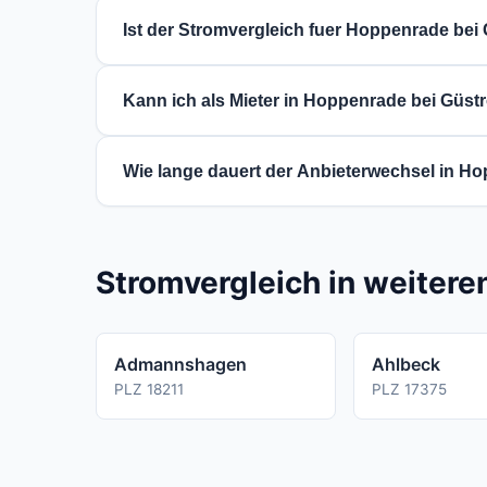
Der Stromverbrauch haengt von der Haushalt
Ist der Stromvergleich fuer Hoppenrade bei
Personen-Haushalt etwa 3.500 kWh. Ihren g
Ja, der Stromvergleich ist fuer Sie voellig 
Kann ich als Mieter in Hoppenrade bei Güs
Ja, als Mieter koennen Sie Ihren Stromanbi
Wie lange dauert der Anbieterwechsel in H
abgerechnet wird, ist dies nicht moeglich.
Ein regulaerer Stromanbieterwechsel dauert
Vertrags ab.
Stromvergleich in weiter
Admannshagen
Ahlbeck
PLZ 18211
PLZ 17375