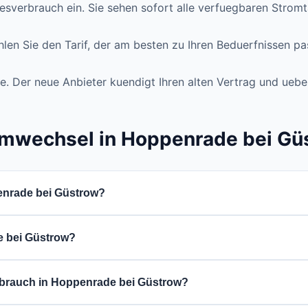
sverbrauch ein. Sie sehen sofort alle verfuegbaren Stromta
len Sie den Tarif, der am besten zu Ihren Beduerfnissen pa
e. Der neue Anbieter kuendigt Ihren alten Vertrag und uebe
omwechsel in Hoppenrade bei Gü
enrade bei Güstrow?
 Vergleich fuer die PLZ 18292, waehlen Sie einen guenstige
e bei Güstrow?
 die Kuendigung bei Ihrem aktuellen Versorger.
orpommern) koennen Sie aus verschiedenen Stromanbietern
erbrauch in Hoppenrade bei Güstrow?