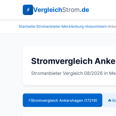
Vergleich
Strom
.de
⚡
Startseite
›
Stromanbieter
›
Mecklenburg-Vorpommern
›
Ank
Stromvergleich Anke
Stromanbieter Vergleich 08/2026 in 
⚡
🔥
Stromvergleich Ankershagen (17219)
G