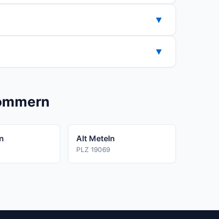
▼
 Nur wenn der Strom ueber die Nebenkosten
▼
der Kuendigungsfrist Ihres aktuellen
pommern
in
Alt Meteln
PLZ 19069