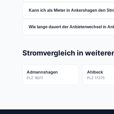
Ja, der Stromvergleich ist fuer Sie voellig 
Kann ich als Mieter in Ankershagen den St
Ja, als Mieter koennen Sie Ihren Stromanbi
Wie lange dauert der Anbieterwechsel in A
abgerechnet wird, ist dies nicht moeglich.
Ein regulaerer Stromanbieterwechsel dauert
Vertrags ab.
Stromvergleich in weiter
Admannshagen
Ahlbeck
PLZ 18211
PLZ 17375