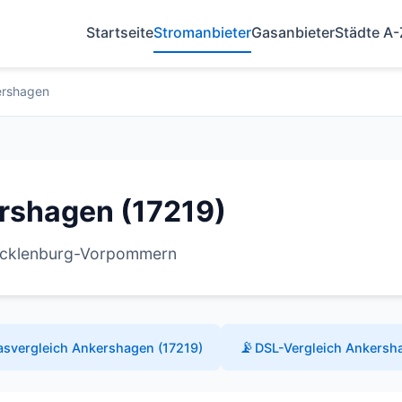
Startseite
Stromanbieter
Gasanbieter
Städte A-
ershagen
rshagen (17219)
Mecklenburg-Vorpommern
📡
asvergleich Ankershagen (17219)
DSL-Vergleich Ankersh