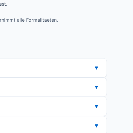
sst.
rnimmt alle Formalitaeten.
▼
n Tarif aus und beauftragen Sie den Wechsel
▼
e verfuegbaren Anbieter und Tarife sehen
▼
ittlich etwa 1.500 kWh pro Jahr, ein 3-
▼