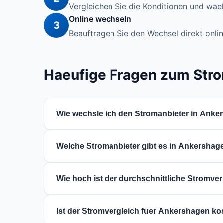
Vergleichen Sie die Konditionen und waeh
Online wechseln
3
Beauftragen Sie den Wechsel direkt onlin
Haeufige Fragen zum Str
Wie wechsle ich den Stromanbieter in Ank
Der Wechsel ist einfach: Nutzen Sie unseren
Welche Stromanbieter gibt es in Ankershag
online. Der neue Anbieter kuemmert sich um
In Ankershagen (Mecklenburg-Vorpommern) k
Wie hoch ist der durchschnittliche Stromv
Sie im Vergleich oben.
Der Stromverbrauch haengt von der Haushalt
Ist der Stromvergleich fuer Ankershagen ko
Personen-Haushalt etwa 3.500 kWh. Ihren g