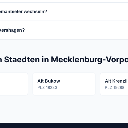
kostenlos und unverbindlich. Es entstehen keine Gebuehren.
romanbieter wechseln?
eter frei waehlen, sofern Sie einen eigenen Zaehler haben.
nkershagen?
 in der Regel 3 bis 6 Wochen. Die genaue Dauer haengt von 
en Staedten in Mecklenburg-Vor
Alt Bukow
Alt Krenzl
PLZ 18233
PLZ 19288