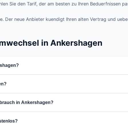
len Sie den Tarif, der am besten zu Ihren Beduerfnissen pa
e. Der neue Anbieter kuendigt Ihren alten Vertrag und uebe
omwechsel in Ankershagen
ershagen?
 Vergleich fuer die PLZ 17219, waehlen Sie einen guenstige
en?
 die Kuendigung bei Ihrem aktuellen Versorger.
oennen Sie aus verschiedenen Stromanbietern waehlen. Di
erbrauch in Ankershagen?
sgroesse ab. Ein 1-Personen-Haushalt verbraucht durchschn
stenlos?
enauen Verbrauch finden Sie auf Ihrer Stromrechnung.