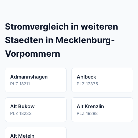
der Regel 3 bis 6 Wochen. Die genaue Dauer
moeglich.
haengt von der Kuendigungsfrist Ihres aktuellen
Vertrags ab.
Stromvergleich in weiteren
Staedten in Mecklenburg-
Vorpommern
Admannshagen
Ahlbeck
PLZ 18211
PLZ 17375
Alt Bukow
Alt Krenzlin
PLZ 18233
PLZ 19288
Alt Meteln