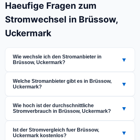
Haeufige Fragen zum
Stromwechsel in Brüssow,
Uckermark
Wie wechsle ich den Stromanbieter in
▼
Brüssow, Uckermark?
Der Wechsel ist einfach: Nutzen Sie unseren
Welche Stromanbieter gibt es in Brüssow,
▼
Vergleich fuer die PLZ 17326, waehlen Sie einen
Uckermark?
guenstigen Tarif aus und beauftragen Sie den
In Brüssow, Uckermark (Brandenburg) koennen
Wechsel online. Der neue Anbieter kuemmert
Wie hoch ist der durchschnittliche
▼
Sie aus verschiedenen Stromanbietern waehlen.
sich um die Kuendigung bei Ihrem aktuellen
Stromverbrauch in Brüssow, Uckermark?
Die verfuegbaren Anbieter und Tarife sehen Sie
Versorger.
Der Stromverbrauch haengt von der
im Vergleich oben.
Ist der Stromvergleich fuer Brüssow,
▼
Haushaltsgroesse ab. Ein 1-Personen-Haushalt
Uckermark kostenlos?