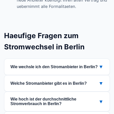
neue Anbieter kuendigt Ihren alten Vertrag und
uebernimmt alle Formalitaeten.
Haeufige Fragen zum
Stromwechsel in Berlin
▼
Wie wechsle ich den Stromanbieter in Berlin?
Der Wechsel ist einfach: Nutzen Sie unseren
▼
Welche Stromanbieter gibt es in Berlin?
Vergleich fuer die PLZ 12557, waehlen Sie einen
guenstigen Tarif aus und beauftragen Sie den
In Berlin (Berlin) koennen Sie aus verschiedenen
Wechsel online. Der neue Anbieter kuemmert
Wie hoch ist der durchschnittliche
▼
Stromanbietern waehlen. Die verfuegbaren
Stromverbrauch in Berlin?
sich um die Kuendigung bei Ihrem aktuellen
Anbieter und Tarife sehen Sie im Vergleich
Versorger.