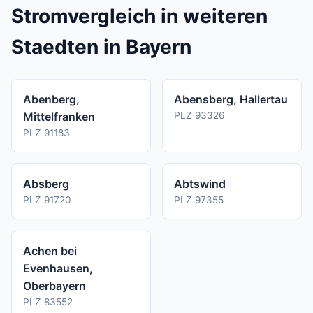
Vertrags ab.
Stromvergleich in weiteren
Staedten in Bayern
Abenberg,
Abensberg, Hallertau
Mittelfranken
PLZ 93326
PLZ 91183
Absberg
Abtswind
PLZ 91720
PLZ 97355
Achen bei
Evenhausen,
Oberbayern
PLZ 83552