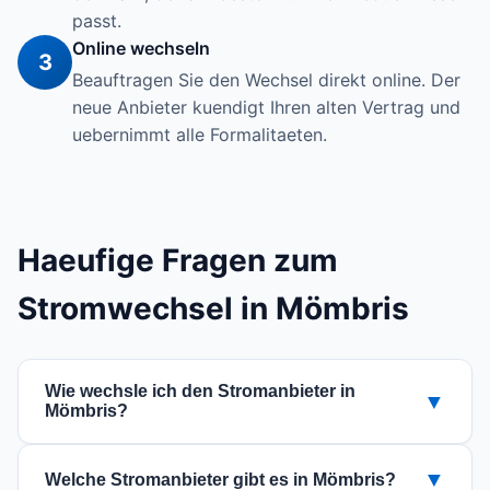
passt.
Online wechseln
3
Beauftragen Sie den Wechsel direkt online. Der
neue Anbieter kuendigt Ihren alten Vertrag und
uebernimmt alle Formalitaeten.
Haeufige Fragen zum
Stromwechsel in Mömbris
Wie wechsle ich den Stromanbieter in
▼
Mömbris?
Der Wechsel ist einfach: Nutzen Sie unseren
▼
Welche Stromanbieter gibt es in Mömbris?
Vergleich fuer die PLZ 63776, waehlen Sie einen